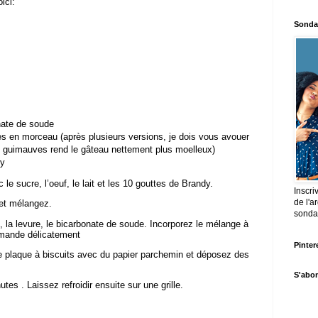
ici:
Sonda
onate de soude
 en morceau (après plusieurs versions, je dois vous avouer
es guimauves rend le gâteau nettement plus moelleux)
dy
e sucre, l’oeuf, le lait et les 10 gouttes de Brandy.
Inscr
de l'a
et mélangez.
sonda
 la levure, le bicarbonate de soude. Incorporez le mélange à
 amande délicatement
Pinter
ne plaque à biscuits avec du papier parchemin et déposez des
S'abon
es . Laissez refroidir ensuite sur une grille.