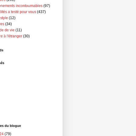
nements incontournables
(97)
ilités a testé pour vous
(437)
estyle
(12)
res
(34)
e de vie
(11)
re à l'étranger
(30)
ds
nés
ves du blogue
24
(79)