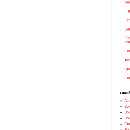
l'é
Fis
Fo
Gel
Fil
l'é
Con
Ta
Que
Con
Libell
Act
Bon
Bou
Bou
Coc
Épi