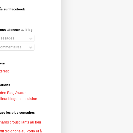
tés sur Facebook
vous abonner au blog
essages
ommentaires
vre
terest
ations
den Blog Awards
lleur blogue de cuisine
es les plus consultés
nards croustillants au four
fit d'oignons au Porto et à