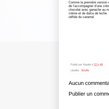
Comme la première version ét
de l’accompagner d’une crème
chocolat avec ganache au roqu
crème et de dulce de leche. 
raffole du caramel.
Publié par
Natalie
à
22 h 48
Libellés :
Bouffe
Aucun commentai
Publier un comm