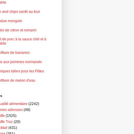
rable
h and chips santé au four
ndue mongole
ée de citron et romarin
et de porc à la sauce chili et à
rable
fiture de bananes
rte aux pommes normande
lques idées pour les Fêtes
fiture de melon d'eau
és
ualité alimentaire
(2242)
nes adresses
(49)
ffe
(1525)
ffe Truc
(20)
ktail
(431)
ces
(261)