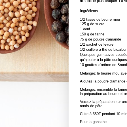
m'a fait le plus craquer. La vo
Ingrédients
1/2 tasse de beurre mou
125 g de sucre
1 oeuf
150 g de farine
75 g de poudre d'amande
1/2 sachet de levure
1/2 cuillère à thé de bicarb
Quelques guimauves coupées
qu’ajouter à la pâte quelqu
10 gouttes d'arôme de Bran
Mélangez le beurre mou avec l
Ajoutez la poudre d'amande 
Mélangez ensemble la farine,
la préparation au beurre et
Versez la préparation sur u
ronds de pâte.
Cuire à 350F pendant 10 minut
Pour la ganache…