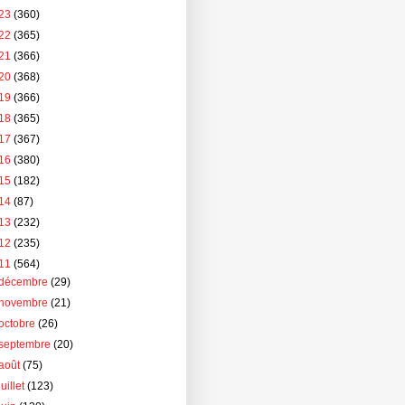
23
(360)
22
(365)
21
(366)
20
(368)
19
(366)
18
(365)
17
(367)
16
(380)
15
(182)
14
(87)
13
(232)
12
(235)
11
(564)
décembre
(29)
novembre
(21)
octobre
(26)
septembre
(20)
août
(75)
juillet
(123)