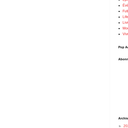
Évè
Fut
Lif
Liv
Mod
Viv
Pop A
Abon
Archi
►
20