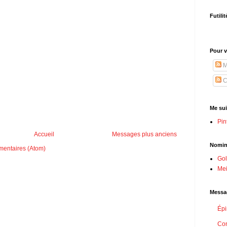
Futili
Pour 
M
C
Me sui
Pin
Accueil
Messages plus anciens
Nomin
mentaires (Atom)
Gol
Mei
Messag
Épi
Con